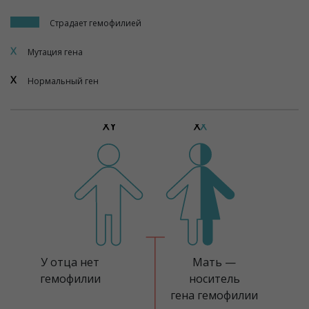
Страдает
гемофилией
Мутация
гена
Нормальный
ген
У отца нет
Мать —
гемофилии
носитель
гена гемофилии