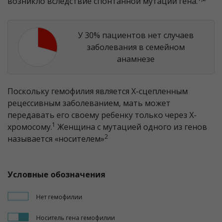
возникло вследствие спонтанной мутации гена.
У 30% пациентов нет случаев
заболевания в семейном
анамнезе
Поскольку гемофилия является Х-сцепленным
рецессивным заболеванием, мать может
передавать его своему ребенку только через Х-
1
хромосому.
Женщина с мутацией одного из генов
2
называется «носителем»
Условные обозначения
Нет
гемофилии
Носитель гена
гемофилии