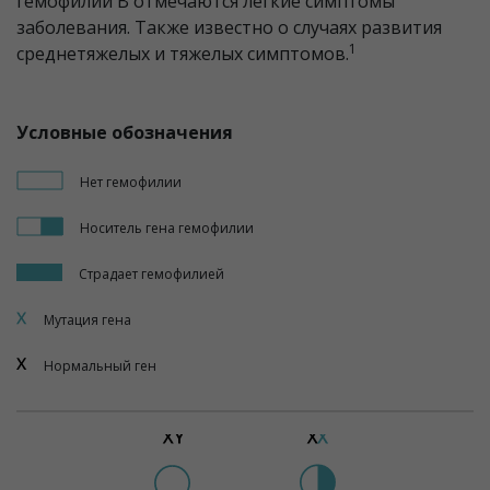
гемофилии B отмечаются легкие симптомы
заболевания. Также известно о случаях развития
1
среднетяжелых и тяжелых симптомов.
Условные обозначения
Нет
гемофилии
Носитель гена
гемофилии
Страдает
гемофилией
Мутация гена
Нормальный ген