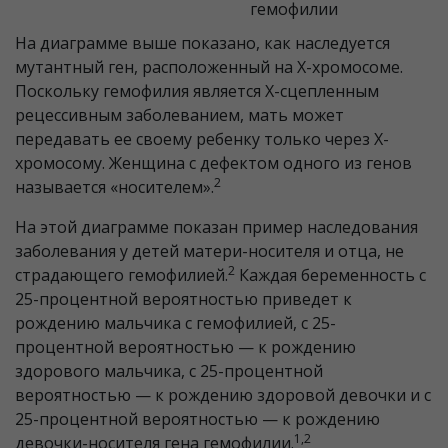
гемофилии
На диаграмме выше показано, как наследуется
мутантный ген, расположенный на Х-хромосоме.
Поскольку гемофилия является Х-сцепленным
рецессивным заболеванием, мать может
передавать ее своему ребенку только через Х-
хромосому. Женщина с дефектом одного из генов
2
называется «носителем».
На этой диаграмме показан пример наследования
заболевания у детей матери-носителя и отца, не
2
страдающего гемофилией.
Каждая беременность с
25-процентной вероятностью приведет к
рождению мальчика с гемофилией, с 25-
процентной вероятностью — к рождению
здорового мальчика, с 25-процентной
вероятностью — к рождению здоровой девочки и с
25-процентной вероятностью — к рождению
1,2
девочки-носителя гена гемофилии.