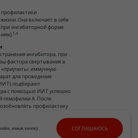
я профилактики
жизни. Она включает в себя
(при ингибиторной форме
1,4
иях).
и
странения ингибитора, при
зы фактора свертывания в
ы «приучить» иммунную
парат для проведения
(ИИТ) подбирают
ора с помощью ИИТ успешно
й гемофилии А. После
озобновлять профилактику
СОГЛАШАЮСЬ
ookie, нажав кнопку