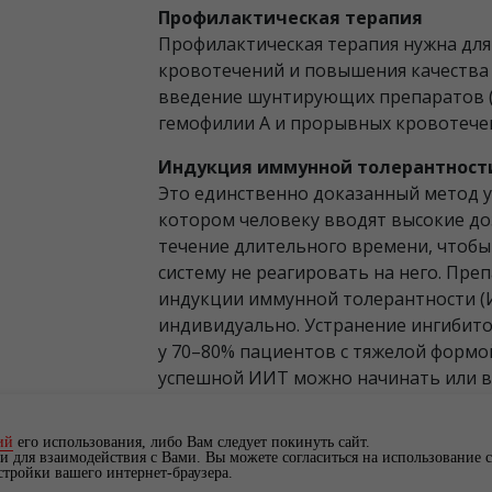
Профилактическая терапия
Профилактическая терапия нужна дл
кровотечений и повышения качества 
введение шунтирующих препаратов 
гемофилии А и прорывных кровотечен
Индукция иммунной толерантност
Это единственно доказанный метод у
котором человеку вводят высокие до
течение длительного времени, чтоб
систему не реагировать на него. Пре
индукции иммунной толерантности 
индивидуально. Устранение ингибит
у 70–80% пациентов с тяжелой формо
успешной ИИТ можно начинать или в
1-4
фактором свертывания.
ий
его использования, либо Вам следует покинуть сайт.
и для взаимодействия с Вами. Вы можете согласиться на использование c
тройки вашего интернет-браузера.