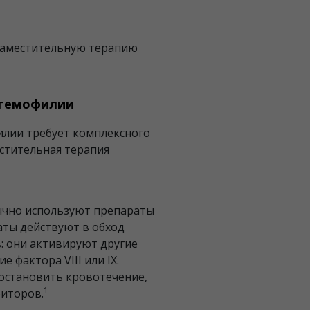
заместительную терапию
 гемофилии
лии требует комплексного
естительная терапия
ычно используют препараты
аты действуют в обход
: они активируют другие
 фактора VIII или IX.
становить кровотечение,
1
биторов.