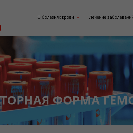
О болезнях крови
Лечение заболевани
Гемофилия
Здоровье зубов и по
Гемофилия A
Физиотерапия
Гемофилия B
Лечение гемофилии 
Ингибиторная гемофилия
Лечение гемофилии 
Дефицит других факторов
Ингибиторная форм
свертывания
Приобретенная гем
Гемартрозы и други
ТОРНАЯ ФОРМА ГЕ