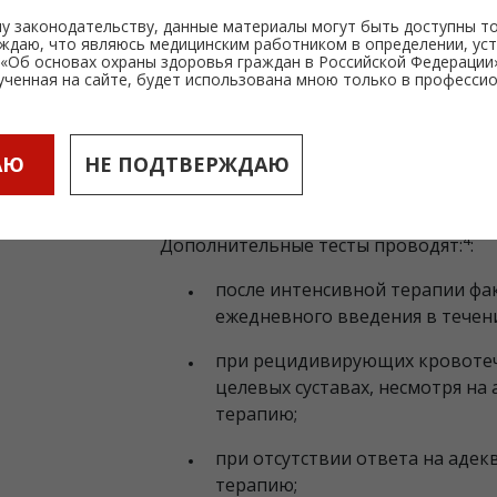
определения уровня ингибиторов. Вр
у законодательству, данные материалы могут быть доступны т
специальные тесты, чтобы проверить
рждаю, что являюсь медицинским работником в определении, ус
Об основах охраны здоровья граждан в Российской Федерации» 
организм реагирует на введение фак
ученная на сайте, будет использована мною только в професси
проводить эти тесты в период наибо
ингибиторов, по крайней мере кажды
заместительной терапии, и ежегодно 
АЮ
НЕ ПОДТВЕРЖДАЮ
своевременно выявлять ингибиторы 
1,3,4
лечение.
4
Дополнительные тесты проводят:
:
после интенсивной терапии фа
ежедневного введения в течени
при рецидивирующих кровотеч
целевых суставах, несмотря н
терапию;
при отсутствии ответа на аде
терапию;