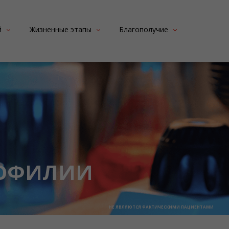
й
Жизненные этапы
Благополучие
лости рта
Планирование семьи
Питание
Школа
Физическая активность
А
Молодость
Путешествия
В
Карьера
Эмоциональное здоровье
а гемофилии
Лечение болевого
синдрома
офилия
Первая помощь при
е кровотечения
травме
Чек-лист по контролю
заболевания
МОФИЛИИ
НЕ ЯВЛЯЮТСЯ ФАКТИЧЕСКИМИ ПАЦИЕНТАМИ