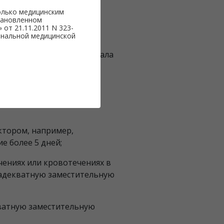
ач может назначить
олько медицинским
, насколько хорошо ваш
тановленном
от 21.11.2011 N 323-
тора свертывания. Важно
ональной медицинской
льшего риска развития
е 6–12 месяцев после начала
после этого, чтобы
и корректировать
ктором, например,
е более 5 дней;
ениях или кровотечениях в
а адекватную заместительную
кватную заместительную