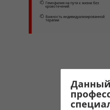
Гемофилия на пути к жизни без
кровотечений
Важность индивидуализированной
терапии
Данный
профес
специа